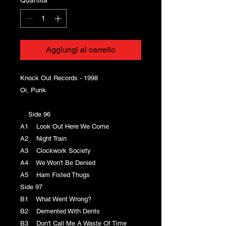
Aggiungi al carrello
Knock Out Records ‎- 1998
Oi, Punk
Side 96
A1 Look Out Here We Come
A2 Night Train
A3 Clockwork Society
A4 We Won't Be Denied
A5 Ham Fisted Thugs
Side 97
B1 What Went Wrong?
B2 Demented With Dents
B3 Don't Call Me A Waste Of Time