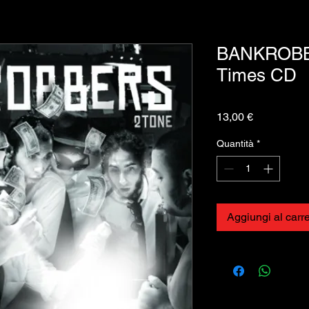
BANKROBBE
Times CD
Prezzo
13,00 €
Quantità
*
Aggiungi al carre