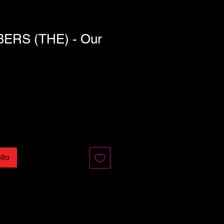
RS (THE) - Our
llo