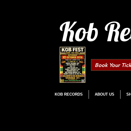
Kob Re
Book Your Tick
KOB RECORDS
ABOUT US
S