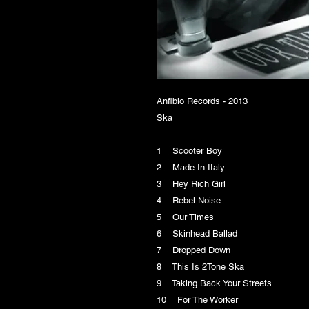
Anfibio Records - 2013
Ska
1 Scooter Boy
2 Made In Italy
3 Hey Rich Girl
4 Rebel Noise
5 Our Times
6 Skinhead Ballad
7 Dropped Down
8 This Is 2Tone Ska
9 Taking Back Your Streets
10 For The Worker