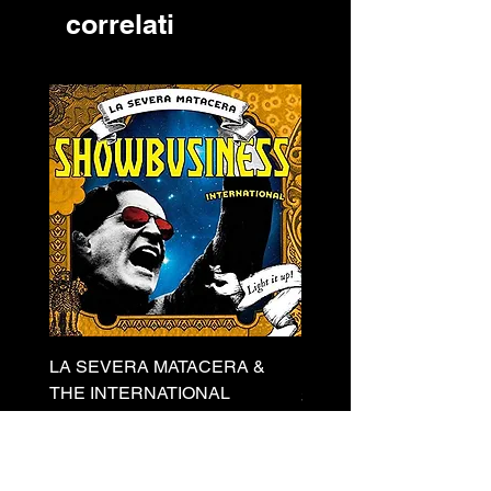
correlati
LA SEVERA MATACERA &
PERKELE - Theater LP 
THE INTERNATIONAL
Prezzo
32,00 €
SKANKING ALL-STARS
Prezzo
13,00 €