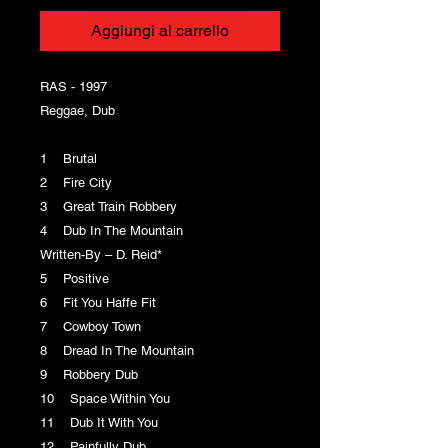
Aggiungi al carrello
RAS - 1997
Reggae, Dub
1 Brutal
2 Fire City
3 Great Train Robbery
4 Dub In The Mountain
Written-By – D. Reid*
5 Positive
6 Fit You Haffe Fit
7 Cowboy Town
8 Dread In The Mountain
9 Robbery Dub
10 Space Within You
11 Dub It With You
12 Painfully Dub