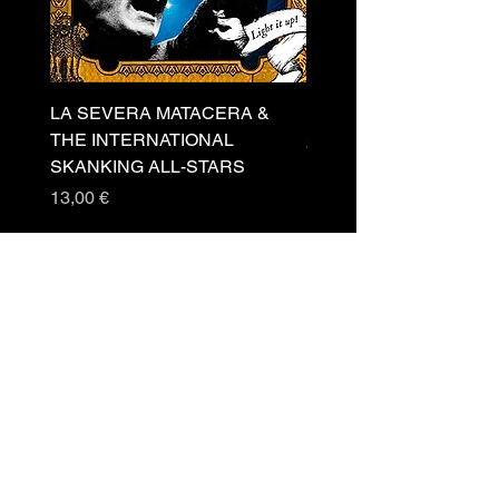
LA SEVERA MATACERA &
PERKELE - Theater LP 
THE INTERNATIONAL
Prezzo
32,00 €
SKANKING ALL-STARS
Prezzo
13,00 €
Newsletter
Accetto
termini e
condizioni
Invia