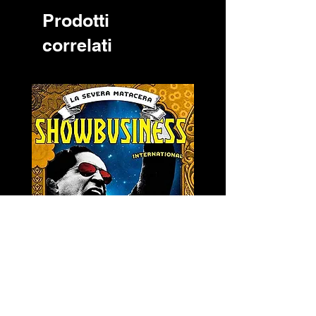
Prodotti
correlati
LA SEVERA MATACERA &
PERKELE - Theater LP 
THE INTERNATIONAL
Prezzo
32,00 €
SKANKING ALL-STARS