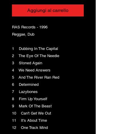
Aggiungi al carrello
RAS Records - 1996
Reggae, Dub
1 Dubbing In The Capital
2 The Eye Of The Needle
3 Stoned Again
4 We Need Answers
5 And The River Ran Red
6 Determined
7 Lazybones
8 Firm Up Yourself
9 Mark Of The Beast
10 Can't Get We Out
11 It's About Time
12 One Track Mind