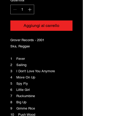
Aggiungi al carrello
Grover Records - 2001
Ska, Reggae
1 Fever
2 Sailing
3 I Don't Love You Anymore
4 Move On Up
5 Spy Fly
6 Little Girl
7 Ruckumbine
8 Big Up
9 Gimme Rice
10 Push Wood