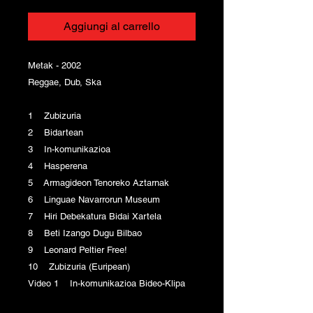
Aggiungi al carrello
Metak - 2002
Reggae, Dub, Ska
1 Zubizuria
2 Bidartean
3 In-komunikazioa
4 Hasperena
5 Armagideon Tenoreko Aztarnak
6 Linguae Navarrorun Museum
7 Hiri Debekatura Bidai Xartela
8 Beti Izango Dugu Bilbao
9 Leonard Peltier Free!
10 Zubizuria (Euripean)
Video 1 In-komunikazioa Bideo-Klipa