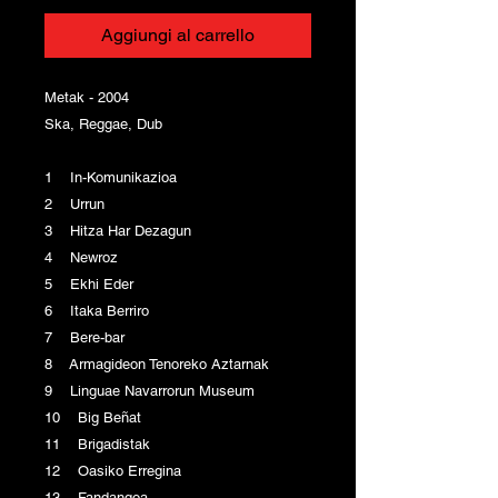
Aggiungi al carrello
Metak - 2004
Ska, Reggae, Dub
1 In-Komunikazioa
2 Urrun
3 Hitza Har Dezagun
4 Newroz
5 Ekhi Eder
6 Itaka Berriro
7 Bere-bar
8 Armagideon Tenoreko Aztarnak
9 Linguae Navarrorun Museum
10 Big Beñat
11 Brigadistak
12 Oasiko Erregina
13 Fandangoa