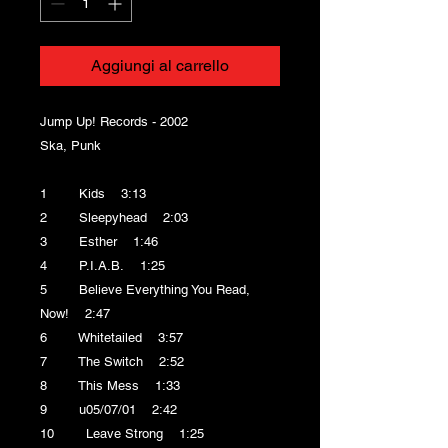
Aggiungi al carrello
Jump Up! Records - 2002
Ska, Punk
1 Kids 3:13
2 Sleepyhead 2:03
3 Esther 1:46
4 P.I.A.B. 1:25
5 Believe Everything You Read,
Now! 2:47
6 Whitetailed 3:57
7 The Switch 2:52
8 This Mess 1:33
9 u05/07/01 2:42
10 Leave Strong 1:25