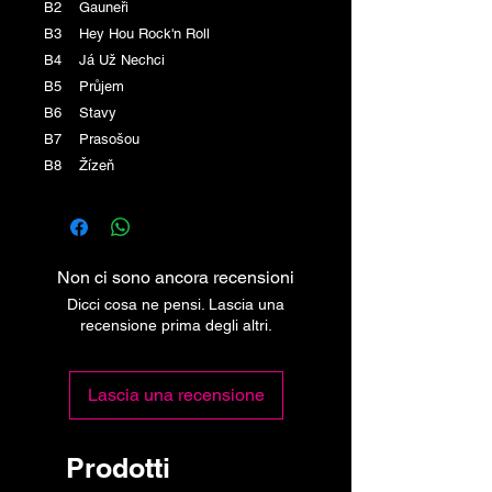
B2 Gauneři
B3 Hey Hou Rock'n Roll
B4 Já Už Nechci
B5 Průjem
B6 Stavy
B7 Prasošou
B8 Žízeň
Non ci sono ancora recensioni
Dicci cosa ne pensi. Lascia una
recensione prima degli altri.
Lascia una recensione
Prodotti