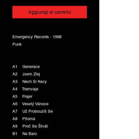
Aggiungi al carrello
Emergency Records - 1998
Punk
A1 Generace
A2 Jsem Zlej
A3 Nech Si Kecy
A4 Tramvaje
A5 Frajer
A6 Veselý Vánoce
A7 Už Probouzíš Se
A8 Pitomá
A9 Proč Se Štvát
B1 Na Baru