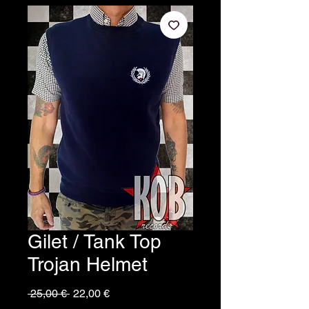
Gilet / Tank Top
Trojan Helmet
Prezzo
Prezzo
 25,00 € 
22,00 €
regolare
scontato