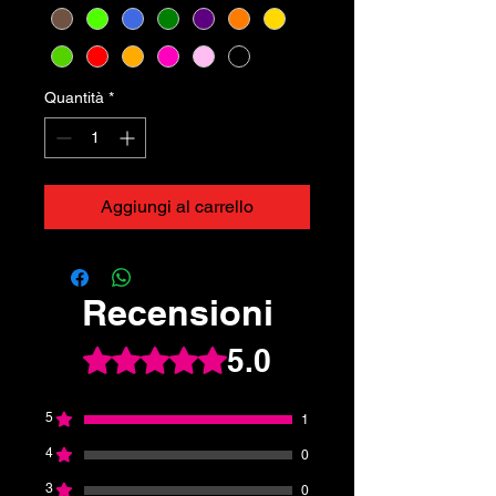
Quantità
*
Aggiungi al carrello
Recensioni
5.0
Valutazione 5 stelle su 5.
5
1
4
0
3
0