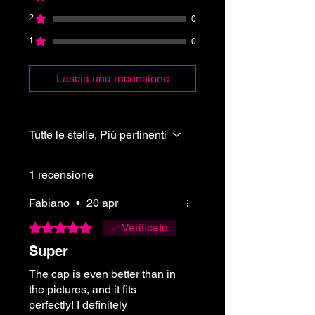
2
0
1
0
Lascia una recensione
Tutte le stelle, Più pertinenti
1 recensione
Fabiano
•
20 apr
Valutazione 5 stelle su 5.
Verificato
Super
The cap is even better than in
the pictures, and it fits
perfectly! I definitely