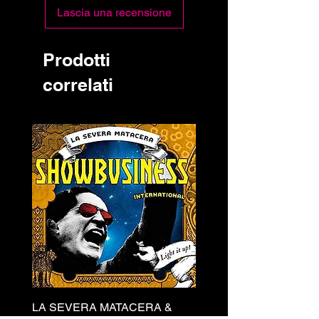
Lascia una recensione
Prodotti
correlati
LA SEVERA MATACERA &
PERKELE - Theater LP 