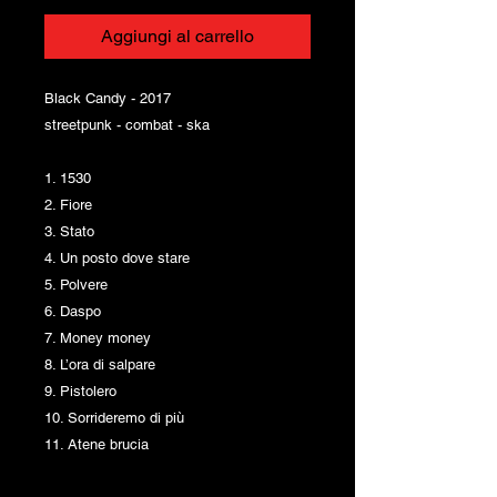
Aggiungi al carrello
Black Candy - 2017
streetpunk - combat - ska
1. 1530
2. Fiore
3. Stato
4. Un posto dove stare
5. Polvere
6. Daspo
7. Money money
8. L’ora di salpare
9. Pistolero
10. Sorrideremo di più
11. Atene brucia