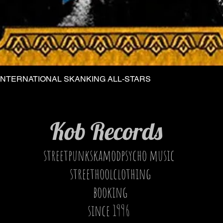
INTERNATIONAL SKANKING ALL-STARS
Vista rapida
Kob Records
streetpunkskamodpsycho music
streethoolclothing
booking
since 1996