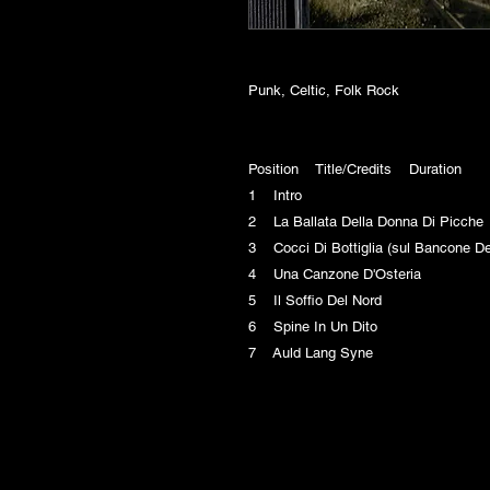
Punk, Celtic, Folk Rock
Position Title/Credits Duration
1 Intro
2 La Ballata Della Donna Di Picc
3 Cocci Di Bottiglia (sul Bancone 
4 Una Canzone D'Osteria
5 Il Soffio Del Nord
6 Spine In Un Dito
7 Auld Lang Syne