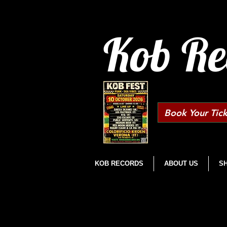
Kob Re
Book Your Tick
KOB RECORDS
ABOUT US
S