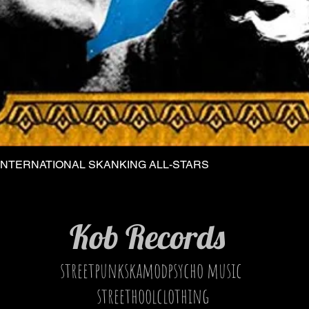
INTERNATIONAL SKANKING ALL-STARS
Vista rapida
Kob Records
streetpunkskamodpsycho music
streethoolclothing