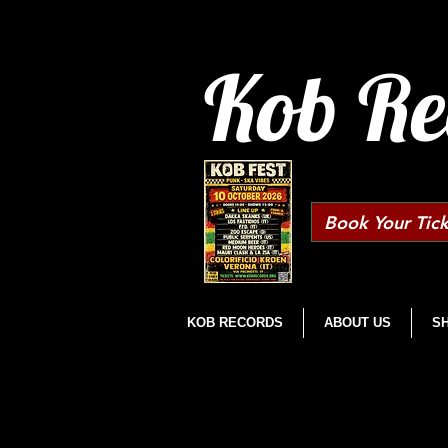
Kob Re
Book Your Tick
KOB RECORDS
ABOUT US
S