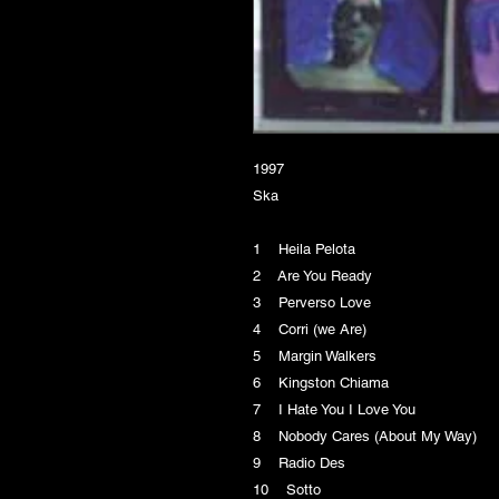
1997
Ska
1 Heila Pelota
2 Are You Ready
3 Perverso Love
4 Corri (we Are)
5 Margin Walkers
6 Kingston Chiama
7 I Hate You I Love You
8 Nobody Cares (About My Way)
9 Radio Des
10 Sotto