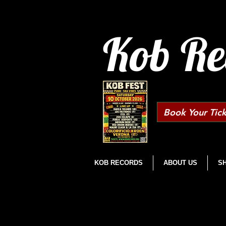
Kob Re
Book Your Tick
KOB RECORDS
ABOUT US
S