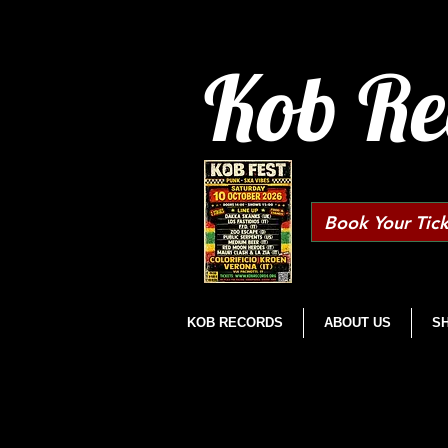
Kob Re
Book Your Tick
KOB RECORDS
ABOUT US
S