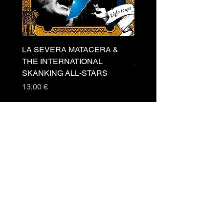
LA SEVERA MATACERA &
PERKELE - Theater LP 
THE INTERNATIONAL
Prezzo
32,00 €
SKANKING ALL-STARS
Prezzo
13,00 €
Newsletter
Accetto
termini e
condizioni
Invia