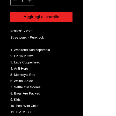
Aggiungi al carrello
KOB091 - 2005
Streetpunk - Punkrock
1. Weekend Schizophrenia
2. On Your Own
3. Lady Copperhead
4. Anti Hero
5. Monkey's Bbq
6. Waitin' Aside
7. Settle Old Scores
8. Bags Are Packed
9. Kids
10. Real Wild Child
11. R.A.M.B.O