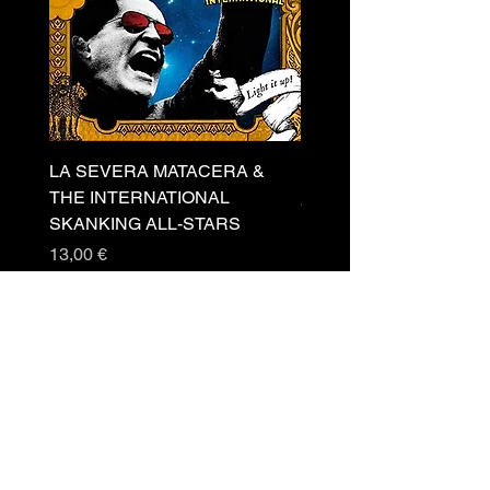
LA SEVERA MATACERA &
PERKELE - Theater LP 
THE INTERNATIONAL
Prezzo
32,00 €
SKANKING ALL-STARS
Prezzo
13,00 €
Newsletter
Accetto
termini e
condizioni