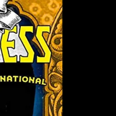
tochorro 2:17
lina Sparrer 1:36
nina Oi! 3:33