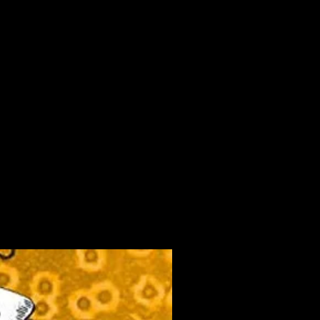
s Arboles 2:22
 Venganza 1:48
nte En Guerra 2:06
moler 2:45
o– Se Eskucha Mal 1:30
o– Diga 33 3:19
– Ke Voy A Hacer Kon Tanto
o– El Deportivo Armenio 3:32
ro– Ho Visto Maradona 3:52
ro– Me Kedo Konmigo 3:16
– Bring Back The Skins 2:36
)– Crossing Rivers 3:00
– La Voz De La Libertad 3:24
2)– Monkey Man 2:23
)– Pólvora En Mis Manos 3:16
– Por Siempre La Barra Cantará
Hombre De La Gorra 1:48
llazo Fácil 1:03
 Resaka 1:44