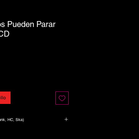
os Pueden Parar
 CD
llo
unk, HC, Ska)
sús 7 Vidas 1:38
mo Un Parásito 2:07