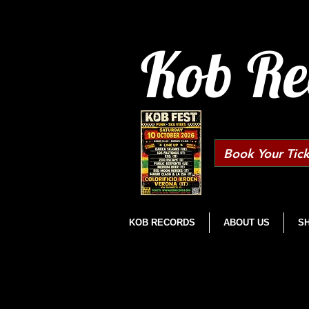
Kob Re
Book Your Tick
KOB RECORDS
ABOUT US
S