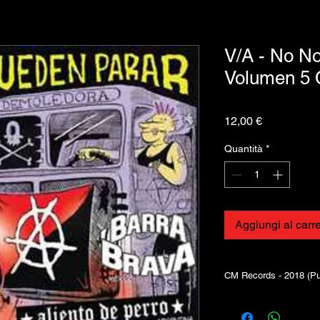
V/A - No N
Volumen 5
Prezzo
12,00 €
Quantità
*
Aggiungi al carre
CM Records - 2018 (P
1 Aeropajitas– Je
2 Aeropajitas– Co