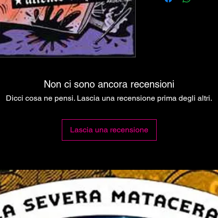
3 Aeropajitas– Lo
4 Aeropajitas– La
5 Aeropajitas– Me
6 Aeropajitas– De
7 Aliento De Perr
8 Aliento De Perr
9 Aliento De Perro
Amor 2:18
Non ci sono ancora recensioni
10 Aliento De Perr
Dicci cosa ne pensi. Lascia una recensione prima degli altri.
11 Aliento De Per
12 Aliento De Per
13 Barra Brava (2)
Lascia una recensione
14 Barra Brava (2
15 Barra Brava (2)
16 Barra Brava (
17 Barra Brava (2
18 Barra Brava (2)
2:50
19 Antibanda– El 
20 Antibanda– Gati
21 Antibanda– Mi