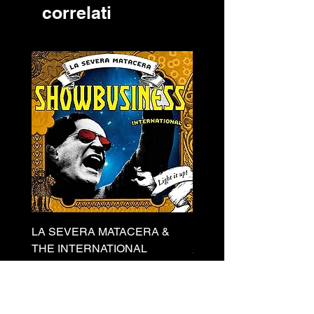
correlati
LA SEVERA MATACERA &
PERKELE - Theater LP 
THE INTERNATIONAL
Prezzo
32,00 €
SKANKING ALL-STARS
Prezzo
13,00 €