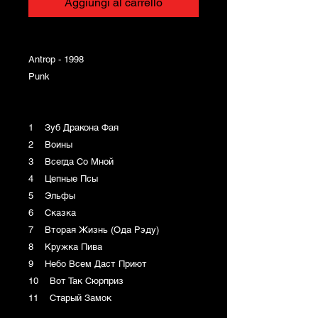
Aggiungi al carrello
Antrop - 1998
Punk
1 Зуб Дракона Фая
2 Воины
3 Всегда Со Мной
4 Цепные Псы
5 Эльфы
6 Сказка
7 Вторая Жизнь (Ода Рэду)
8 Кружка Пива
9 Небо Всем Даст Приют
10 Вот Так Сюрприз
11 Старый Замок