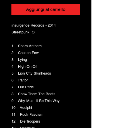
Aggiungi al carrello
insurgence Records - 2014
Streetpunk, Oi!
1 Sharp Anthem
2 Chosen Few
3 Lying
4 High On Oi!
5 Lion City Skinheads
6 Traitor
7 Our Pride
8 Show Them The Boots
9 Why Must It Be This Way
10 Adelphi
11 Fuck Fascism
12 Die Troopers