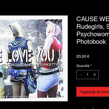
CAUSE WE
Rudegirls, S
Psychowome
Photobook
Prezzo
20,00 €
Quantità
*
Aggiungi al carre