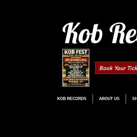
Kob Re
Book Your Tick
KOB RECORDS
ABOUT US
S