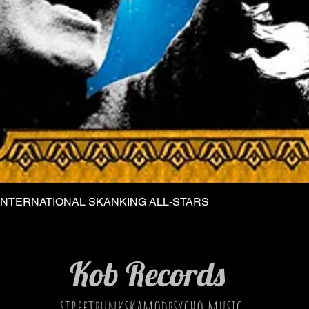
INTERNATIONAL SKANKING ALL-STARS
Vista rapida
Kob Records
streetpunkskamodpsycho music