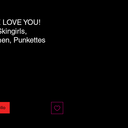
 LOVE YOU!
kingirls,
n, Punkettes
llo