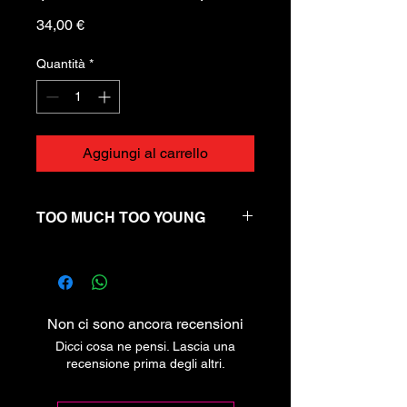
Prezzo
34,00 €
Quantità
*
Aggiungi al carrello
TOO MUCH TOO YOUNG
Storia della 2 Tone Records: i
rudeboys, l'antirazzismo e la lotta
all'oppressione di classe e di genere
nella colonna sonora di una
Non ci sono ancora recensioni
generazione.
Dicci cosa ne pensi. Lascia una
recensione prima degli altri.