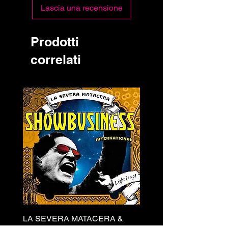
Lascia una recensione
Prodotti
correlati
LA SEVERA MATACERA &
PERKELE - Theater LP 