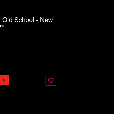
 Old School - New
7"
llo