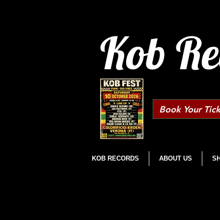
Kob Re
Book Your Tick
KOB RECORDS
ABOUT US
S