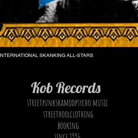
INTERNATIONAL SKANKING ALL-STARS
Vista rapida
Kob Records
streetpunkskamodpsycho music
streethoolclothing
booking
since 1996