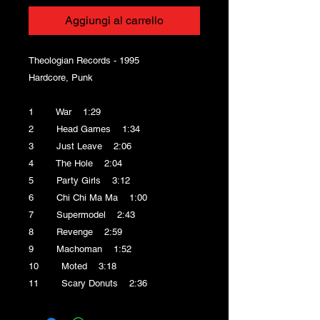
Aggiungi al carrello
Theologian Records - 1995
Hardcore, Punk
1 War 1:29
2 Head Games 1:34
3 Just Leave 2:06
4 The Hole 2:04
5 Party Girls 3:12
6 Chi Chi Ma Ma 1:00
7 Supermodel 2:43
8 Revenge 2:59
9 Machoman 1:52
10 Moted 3:18
11 Scary Donuts 2:36