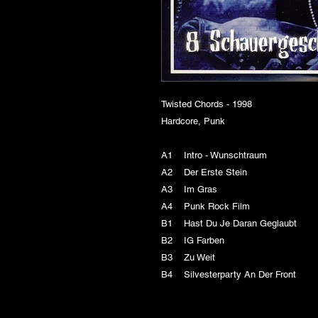
Twisted Chords - 1998
Hardcore, Punk
A1 Intro - Wunschtraum
A2 Der Erste Stein
A3 Im Gras
A4 Punk Rock Film
B1 Hast Du Je Daran Geglaubt
B2 IG Farben
B3 Zu Weit
B4 Silvesterparty An Der Front