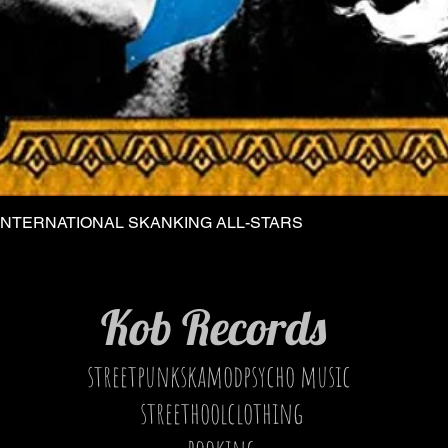
INTERNATIONAL SKANKING ALL-STARS
Vista rapida
Kob Records
streetpunkskamodpsycho music
streethoolclothing