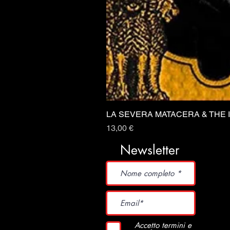
LA SEVERA MATACERA & THE 
Prezzo
13,00 €
Newsletter
Accetto termini e