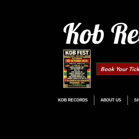
Kob Re
Book Your Tick
KOB RECORDS
ABOUT US
S