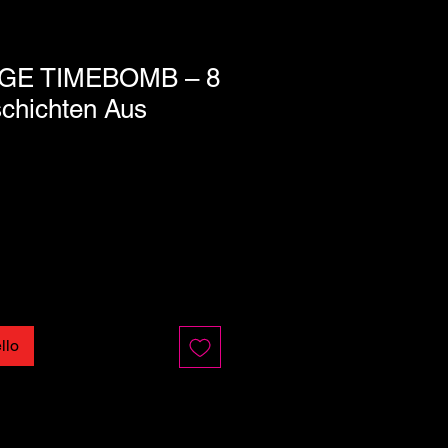
E TIMEBOMB ‎– 8
chichten Aus
llo