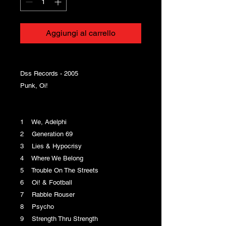
Aggiungi al carrello
Dss Records - 2005
Punk, Oi!
1 We, Adelphi
2 Generation 69
3 Lies & Hypocrisy
4 Where We Belong
5 Trouble On The Streets
6 Oi! & Football
7 Rabble Rouser
8 Psycho
9 Strength Thru Strength