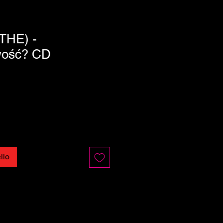
THE) -
wość? CD
llo