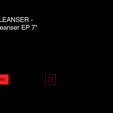
LEANSER -
leanser EP 7"
llo