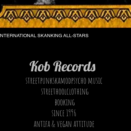
INTERNATIONAL SKANKING ALL-STARS
Vista rapida
Kob Records
streetpunkskamodpsycho music
streethoolclothing
booking
since 1996
antifa & vegan attitude