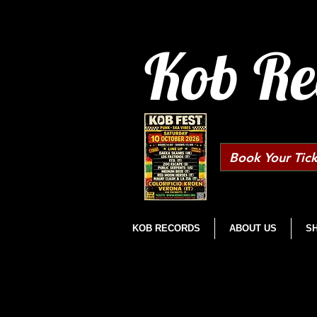
Kob Re
Book Your Tick
KOB RECORDS
ABOUT US
S