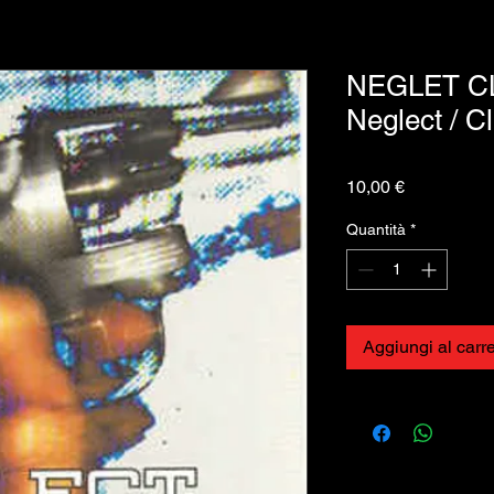
NEGLET C
Neglect / C
Prezzo
10,00 €
Quantità
*
Aggiungi al carre