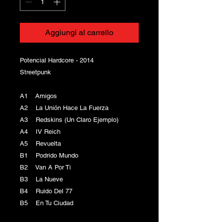
Aggiungi al carrello
Potencial Hardcore - 2014
Streetpunk
A1 Amigos
A2 La Unión Hace La Fuerza
A3 Redskins (Un Claro Ejemplo)
A4 IV Reich
A5 Revuelta
B1 Podrido Mundo
B2 Van A Por Ti
B3 La Nueve
B4 Ruido Del 77
B5 En Tu Ciudad