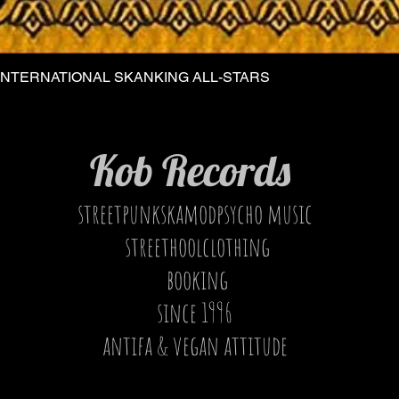
INTERNATIONAL SKANKING ALL-STARS
Quick View
Kob Records
streetpunkskamodpsycho music
streethoolclothing
booking
since 1996
antifa & vegan attitude