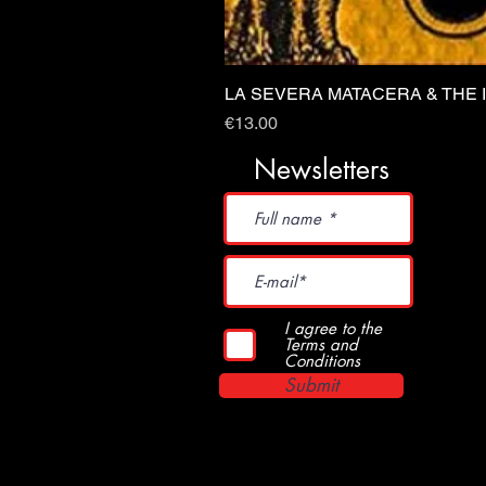
LA SEVERA MATACERA & THE 
Price
€13.00
Newsletters
I agree to the
Terms and
Conditions
Submit