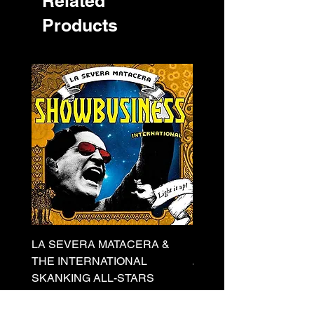
Related
Products
LA SEVERA MATACERA &
PERKELE - Theater LP 
THE INTERNATIONAL
Price
€32.00
SKANKING ALL-STARS
Price
€13.00