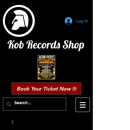
Log In
Kob Records Shop
Book Your Ticket Now !!!