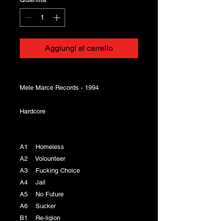
Aggiungi al carrello
Mele Marce Records - 1994
Hardcore
A1 Homeless
A2 Volounteer
A3 Fucking Choice
A4 Jail
A5 No Future
A6 Sucker
B1 Re-ligion