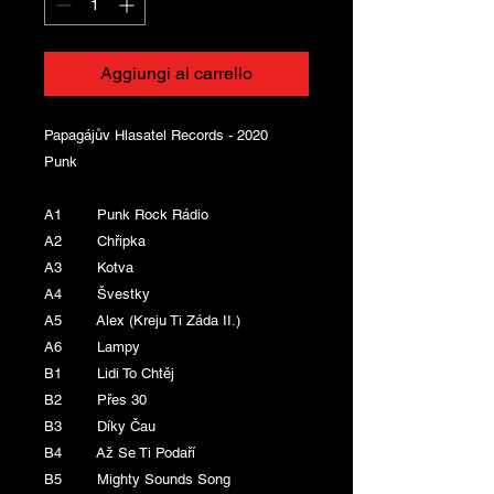
Aggiungi al carrello
Papagájův Hlasatel Records - 2020
Punk
A1 Punk Rock Rádio
A2 Chřipka
A3 Kotva
A4 Švestky
A5 Alex (Kreju Ti Záda II.)
A6 Lampy
B1 Lidi To Chtěj
B2 Přes 30
B3 Díky Čau
B4 Až Se Ti Podaří
B5 Mighty Sounds Song