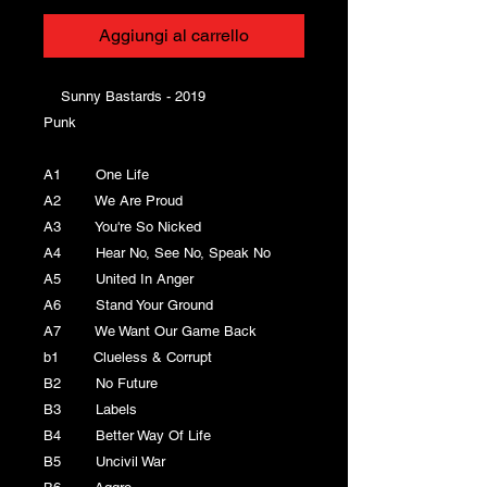
Aggiungi al carrello
Sunny Bastards - 2019
Punk
A1 One Life
A2 We Are Proud
A3 You're So Nicked
A4 Hear No, See No, Speak No
A5 United In Anger
A6 Stand Your Ground
A7 We Want Our Game Back
b1 Clueless & Corrupt
B2 No Future
B3 Labels
B4 Better Way Of Life
B5 Uncivil War