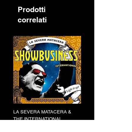
Prodotti
correlati
LA SEVERA MATACERA &
PERKELE - Theater LP 
THE INTERNATIONAL
Prezzo
32,00 €
SKANKING ALL-STARS