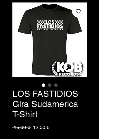
LOS FASTIDIOS
Gira Sudamerica
T-Shirt
Prezzo
Prezzo
 15,00 € 
12,00 €
regolare
scontato