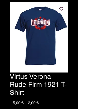
Virtus Verona
Rude Firm 1921 T-
Shirt
Prezzo
Prezzo
 15,00 € 
12,00 €
regolare
scontato