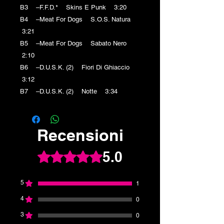
B3 –F.F.D.* Skins E Punk 3:20
B4 –Meat For Dogs S.O.S. Natura
3:21
B5 –Meat For Dogs Sabato Nero
2:10
B6 –D.U.S.K. (2) Fiori Di Ghiaccio
3:12
B7 –D.U.S.K. (2) Notte 3:34
Recensioni
5.0
Valutazione 5 stelle su 5.
5
1
4
0
3
0