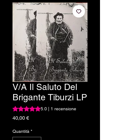
V/A Il Saluto Del
Brigante Tiburzi LP
Sulla base di 1 recensione, la valutazione è 5.0 su cinque 
5.0 | 1 recensione
Prezzo
40,00 €
Quantità
*