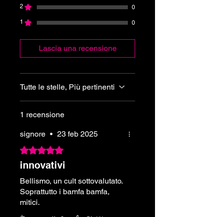
2
0
1
0
Lascia una recensione
Tutte le stelle, Più pertinenti
1 recensione
signore
•
23 feb 2025
Valutazione 5 stelle su 5.
innovativi
Bellismo, un cult sottovalutato.
Soprattutto i bamfa bamfa,
mitici.