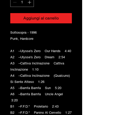
Aggiungi al carrello
Sottosopra - 1996
Punk, Hardcore
A1 –Ulysse's Zero Our Hands 4:40
A2 –Ulysse's Zero Dream 2:54
A3 –Cattiva Inclinazione Cattiva
Inclinazione 1:10
A4 –Cattiva Inclinazione (Qualcuno)
Si Sente Atteso 1:26
A5 –Bamfa Bamfa Sun 5:20
A6 –Bamfa Bamfa Uncle Angel
3:20
B1 –F.F.D.* Proletario 2:43
B2 –F.F.D.* Panino Al Cervello 1:27