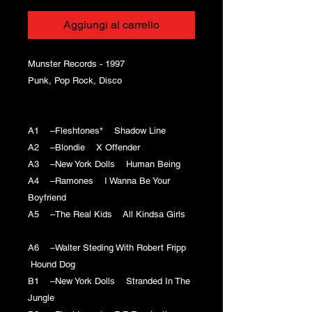
Aggiungi al carrello
Munster Records - 1997
Punk, Pop Rock, Disco
A1 –Fleshtones* Shadow Line
A2 –Blondie X Offender
A3 –New York Dolls Human Being
A4 –Ramones I Wanna Be Your
Boyfriend
A5 –The Real Kids All Kindsa Girls
A6 –Walter Steding With Robert Fripp
Hound Dog
B1 –New York Dolls Stranded In The
Jungle