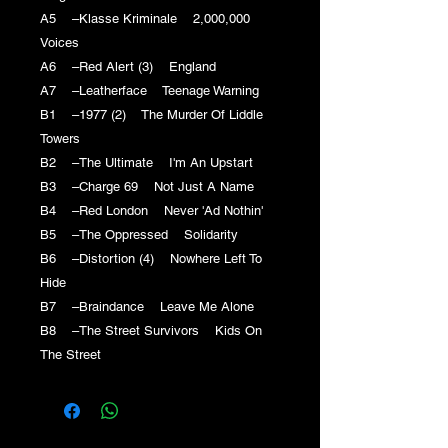
A5 –Klasse Kriminale 2,000,000
Voices
A6 –Red Alert (3) England
A7 –Leatherface Teenage Warning
B1 –1977 (2) The Murder Of Liddle
Towers
B2 –The Ultimate I'm An Upstart
B3 –Charge 69 Not Just A Name
B4 –Red London Never 'Ad Nothin'
B5 –The Oppressed Solidarity
B6 –Distortion (4) Nowhere Left To
Hide
B7 –Braindance Leave Me Alone
B8 –The Street Survivors Kids On
The Street