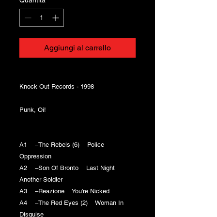
Aggiungi al carrello
Knock Out Records - 1998
Punk, Oi!
A1 –The Rebels (6) Police
Oppression
A2 –Son Of Bronto Last Night
Another Soldier
A3 –Reazione You're Nicked
A4 –The Red Eyes (2) Woman In
Disguise