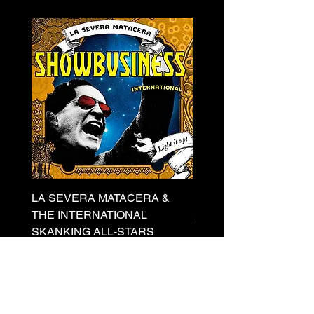
LA SEVERA MATACERA &
PERKELE - Theater LP 
THE INTERNATIONAL
Prezzo
32,00 €
SKANKING ALL-STARS
Prezzo
13,00 €
Newsletter