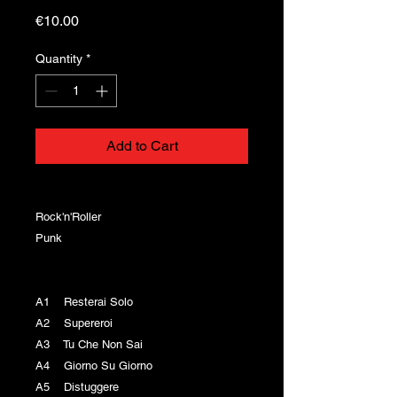
Price
€10.00
Quantity
*
Add to Cart
Rock'n'Roller
Punk
A1 Resterai Solo
A2 Supereroi
A3 Tu Che Non Sai
A4 Giorno Su Giorno
A5 Distuggere