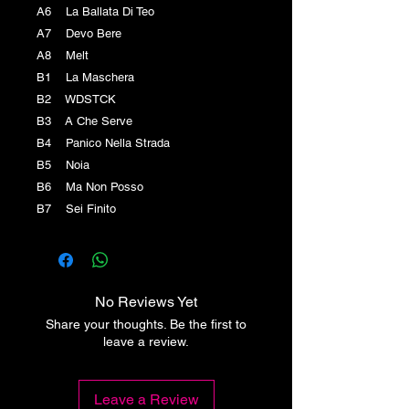
A6 La Ballata Di Teo
A7 Devo Bere
A8 Melt
B1 La Maschera
B2 WDSTCK
B3 A Che Serve
B4 Panico Nella Strada
B5 Noia
B6 Ma Non Posso
B7 Sei Finito
No Reviews Yet
Share your thoughts. Be the first to
leave a review.
Leave a Review